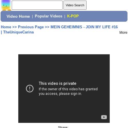
Video Home
|
Popular Videos
|
K-POP
Home
>>
Previous Page
>>
MEIN GEHEIMNIS - JOIN MY LIFE #16
| TheUniqueCarina
More
Share: