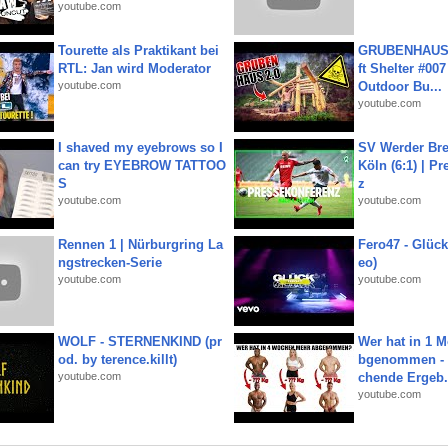
youtube.com
Tourette als Praktikant bei
GRUBENHAUS 
RTL: Jan wird Moderator
ft Shelter #007
youtube.com
Outdoor Bu...
youtube.com
I shaved my eyebrows so I
SV Werder Bre
can try EYEBROW TATTOO
Köln (6:1) | P
S
z
youtube.com
youtube.com
Rennen 1 | Nürburgring La
Fero47 - Glück 
ngstrecken-Serie
eo)
youtube.com
youtube.com
WOLF - STERNENKIND (pr
Wer hat in 1 
od. by terence.killt)
bgenommen - 
youtube.com
chende Ergeb.
youtube.com