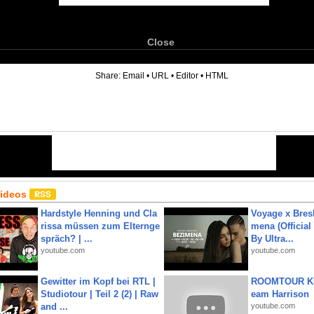
Close
6
Share:
Email
•
URL
•
Editor
•
HTML
Videos
Hardstyle Henning und Cla
Voyage x Bresk
rissa müssen zum Elternge
mena (Official
spräch? | ...
By Ultra...
youtube.com
youtube.com
Gewitter im Kopf bei RTL |
ROOMTOUR KR
Studiotour | Teil 2 (2) | Raw
eam Harrison
and ...
youtube.com