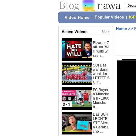
Video Home
|
Popular Videos
|
K-
Home
>>
Active Videos
More
Bizarrer Z
off um "Wi
lli wills wi
ssen...
SO! Das
war dann
wohl der
LETZTE S
CH...
FC Bayer
n Münche
n II - 1860
Münche
n...
Das SCH
LECHTE
STE Alex
a Gerät: E
cho ...