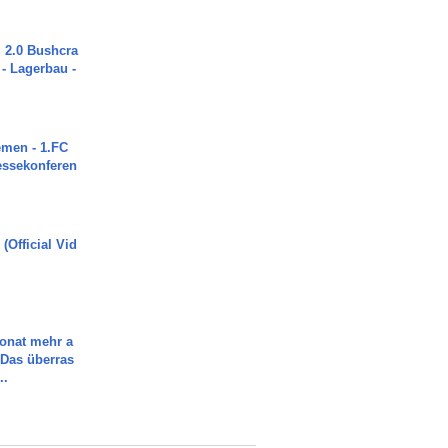
2.0 Bushcra
 - Lagerbau -
men - 1.FC
ressekonferen
(Official Vid
Monat mehr a
Das überras
..