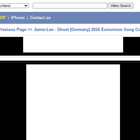
POP
|
iPhone
|
Contact us
Previous Page
>>
Jamie-Lee - Ghost (Germany) 2016 Eurovision Song Co