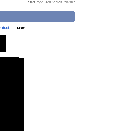
Start Page
|
Add Search Provider
ntest
More