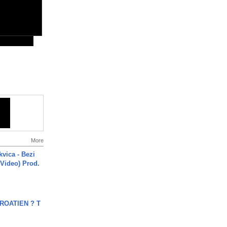
More
vica - Bezi
 Video) Prod.
OATIEN ? T