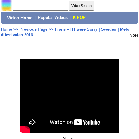
Video Home
|
Popular Videos
|
K-POP
Home
>>
Previous Page
>>
Frans – If I were Sorry | Sweden | Melo
difestivalen 2016
More
Share: