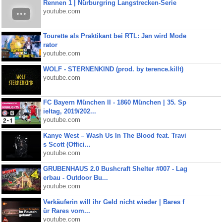
Rennen 1 | Nürburgring Langstrecken-Serie
youtube.com
Tourette als Praktikant bei RTL: Jan wird Mode
rator
youtube.com
WOLF - STERNENKIND (prod. by terence.killt)
youtube.com
FC Bayern München II - 1860 München | 35. Sp
ieltag, 2019/202...
youtube.com
Kanye West – Wash Us In The Blood feat. Travi
s Scott (Offici...
youtube.com
GRUBENHAUS 2.0 Bushcraft Shelter #007 - Lag
erbau - Outdoor Bu...
youtube.com
Verkäuferin will ihr Geld nicht wieder | Bares f
ür Rares vom...
youtube.com