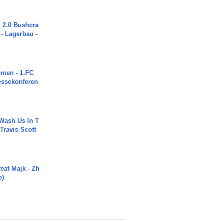
2.0 Bushcra
 - Lagerbau -
men - 1.FC
ressekonferen
Wash Us In T
 Travis Scott
eat Majk - Zh
e)