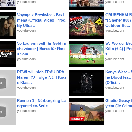
youtube.com
youtube.com
Voyage x Breskvica - Bezi
GRUBENHAUS 
mena (Official Video) Prod.
ft Shelter #007
By Ultra...
Outdoor Bu...
youtube.com
youtube.com
Verkäuferin will ihr Geld ni
SV Werder Bre
cht wieder | Bares für Rare
Köln (6:1) | P
s vom...
z
youtube.com
youtube.com
REWI will sich FRAU BRA
Kanye West – 
klären! ?⚡️ Folge 7.3. I Kras
he Blood feat.
s Klas...
(Offici...
youtube.com
youtube.com
Rennen 1 | Nürburgring La
Ghetto Geasy f
ngstrecken-Serie
ytem (Je t’aim
youtube.com
youtube.com