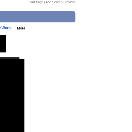
Start Page
|
Add Search Provider
dWars
More