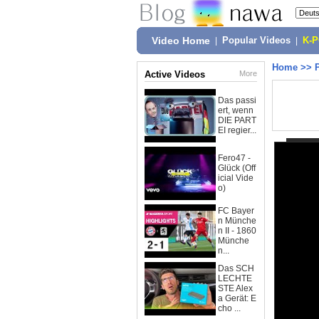
Video Home
|
Popular Videos
|
K-
Home
>>
Active Videos
More
Das passi
ert, wenn
DIE PART
EI regier...
Fero47 -
Glück (Off
icial Vide
o)
FC Bayer
n Münche
n II - 1860
Münche
n...
Das SCH
LECHTE
STE Alex
a Gerät: E
cho ...