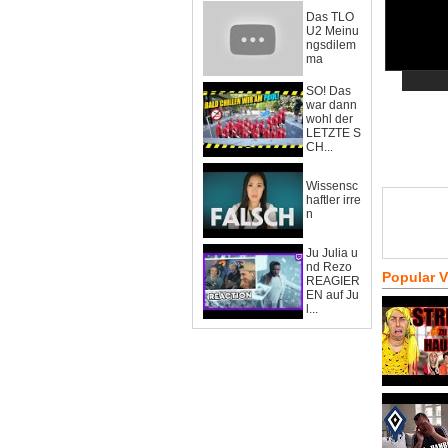
Das TLO
U2 Meinu
ngsdilem
ma
SO! Das
war dann
wohl der
LETZTE S
CH...
Wissensc
haftler irre
n
Ju Julia u
nd Rezo
Popular 
REAGIER
EN auf Ju
l...