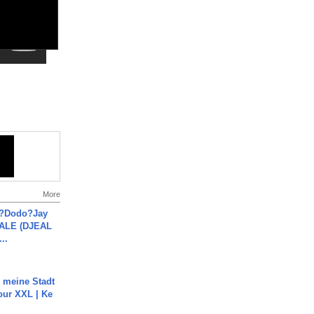
More
a?Dodo?Jay
JALE (DJEAL
..
h meine Stadt
our XXL | Ke