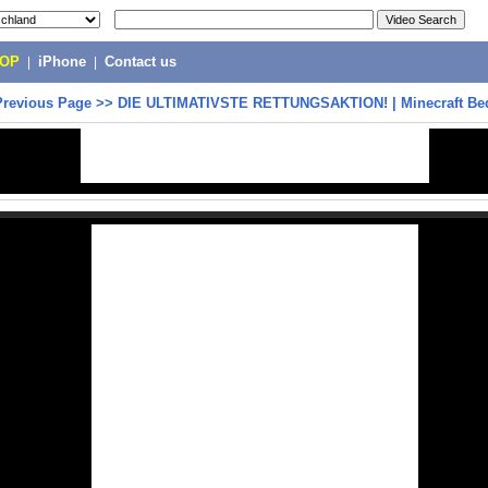
POP
|
iPhone
|
Contact us
Previous Page
>>
DIE ULTIMATIVSTE RETTUNGSAKTION! | Minecraft Be