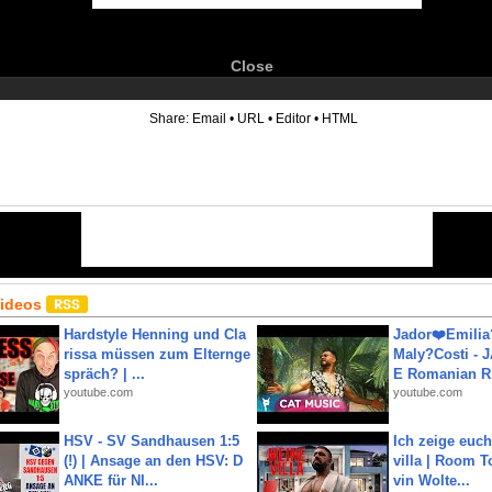
Close
6
Share:
Email
•
URL
•
Editor
•
HTML
Videos
Hardstyle Henning und Cla
Jador❤️Emili
rissa müssen zum Elternge
Maly?Costi - 
spräch? | ...
E Romanian R.
youtube.com
youtube.com
HSV - SV Sandhausen 1:5
Ich zeige euc
(!) | Ansage an den HSV: D
villa | Room T
ANKE für NI...
vin Wolte...