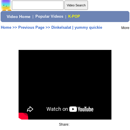
Video Home
|
Popular Videos
|
K-POP
Home
>>
Previous Page
>>
Dinkelsalat | yummy quickie
More
Share: