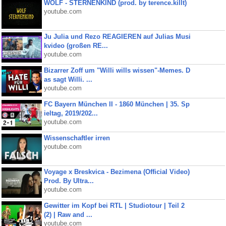
WOLF - STERNENKIND (prod. by terence.killt)
youtube.com
Ju Julia und Rezo REAGIEREN auf Julias Musi
kvideo (großen RE...
youtube.com
Bizarrer Zoff um "Willi wills wissen"-Memes. D
as sagt Willi. ...
youtube.com
FC Bayern München II - 1860 München | 35. Sp
ieltag, 2019/202...
youtube.com
Wissenschaftler irren
youtube.com
Voyage x Breskvica - Bezimena (Official Video)
Prod. By Ultra...
youtube.com
Gewitter im Kopf bei RTL | Studiotour | Teil 2
(2) | Raw and ...
youtube.com