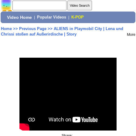
Video Home
|
Popular Videos
|
K-POP
Home
>>
Previous Page
>>
ALIENS in Playmobil City | Lena und
Chrissi stoßen auf Außerirdische | Story
More
Share: