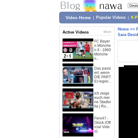
Video Home
|
Popular Videos
|
K-
Home
>>
Active Videos
More
Sara Desid
FC Bayer
n Münche
n II - 1860
Münche
n...
Das passi
ert, wenn
DIE PART
EI regier...
Ich zeige
euch mei
ne Stadtvi
lla | Ro...
Fero47 -
Glück (Off
icial Vide
o)