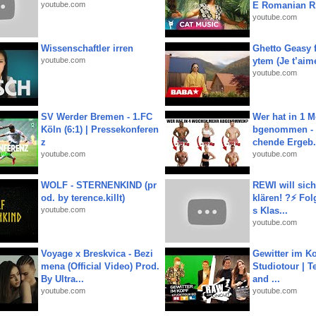
youtube.com
E Romanian R.
youtube.com
Wissenschaftler irren
Ghetto Geasy f
youtube.com
ytem (Je t’aim
youtube.com
SV Werder Bremen - 1.FC
Wer hat in 1 
Köln (6:1) | Pressekonferen
bgenommen - 
z
chende Ergeb.
youtube.com
youtube.com
WOLF - STERNENKIND (pr
REWI will si
od. by terence.killt)
klären! ?⚡️ Fol
youtube.com
s Klas...
youtube.com
Voyage x Breskvica - Bezi
Gewitter im Ko
mena (Official Video) Prod.
Studiotour | Te
By Ultra...
and ...
youtube.com
youtube.com