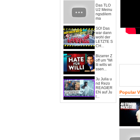
Das TLO
U2 Meinu
ngsdilem
ma
SO! Das
war dann
wohl der
LETZTE S
CH...
Bizarrer Z
off um "Wi
lli wills wi
ssen...
Ju Julia u
nd Rezo
REAGIER
Popular 
EN auf Ju
l...