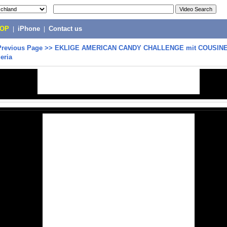
POP
|
iPhone
|
Contact us
Previous Page
>>
EKLIGE AMERICAN CANDY CHALLENGE mit COUSINE
eria