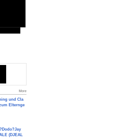
More
ning und Cla
zum Elternge
a?Dodo?Jay
JALE (DJEAL