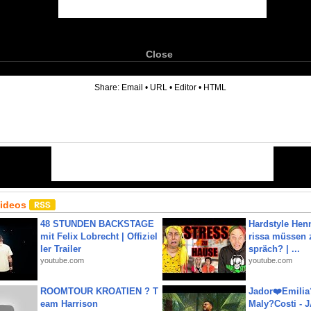
Close
6
Share:
Email
•
URL
•
Editor
•
HTML
Videos
48 STUNDEN BACKSTAGE
Hardstyle Hen
mit Felix Lobrecht | Offiziel
rissa müssen 
ler Trailer
spräch? | ...
youtube.com
youtube.com
ROOMTOUR KROATIEN ? T
Jador❤️Emili
eam Harrison
Maly?Costi - 