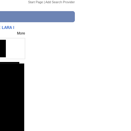
Start Page
|
Add Search Provider
 LARA l
More