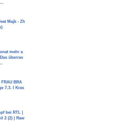
..
eat Majk - Zh
e)
Monat mehr a
Das überras
..
ch FRAU BRA
ge 7.3. I Kras
pf bei RTL |
il 2 (2) | Raw