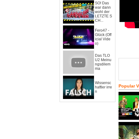
SO! Das
war dann
wohl der
LETZTE S
CH...
Fero47 -
Glück (Off
icial Vide
o)
Das TLO
U2 Meinu
ngsdilem
ma
Wissensc
Popular 
haftler irre
n