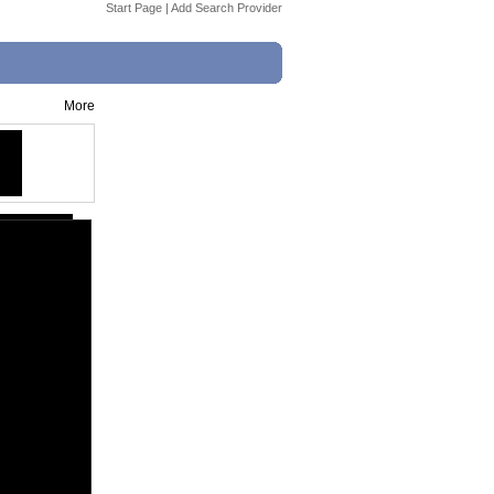
Start Page
|
Add Search Provider
More