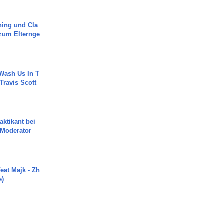
ning und Cla
zum Elternge
Wash Us In T
 Travis Scott
aktikant bei
 Moderator
eat Majk - Zh
e)