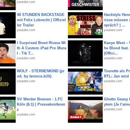
youtube.com
48 STUNDEN BACKSTAGE
Hardstyle Hen
mit Felix Lobrecht | Offiziel
rissa müssen 
ler Trailer
spräch? | ...
youtube.com
youtube.com
I Surprised Brent Rivera Wi
Kanye West – 
th A Custom iPad Pro Mura
he Blood feat.
l - Tik T...
(Offici...
youtube.com
youtube.com
WOLF - STERNENKIND (pr
Tourette als Pr
od. by terence.killt)
RTL: Jan wird
youtube.com
youtube.com
SV Werder Bremen - 1.FC
Ghetto Geasy f
Köln (6:1) | Pressekonferen
ytem (Je t’aim
z
youtube.com
youtube.com