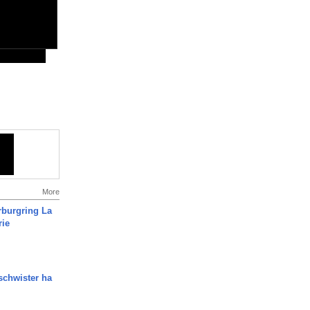
More
rburgring La
rie
chwister ha