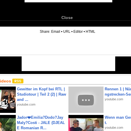
Close
6
Share:
Email
•
URL
•
Editor
•
HTML
Videos
Gewitter im Kopf bei RTL |
Rennen 1 | Nü
Studiotour | Teil 2 (2) | Raw
ngstrecken-Se
and ...
youtube.com
youtube.com
Jador❤️Emilia?Dodo?Jay
Wenn man Ges
Maly?Costi - JALE (DJEAL
t.
E Romanian R...
youtube.com