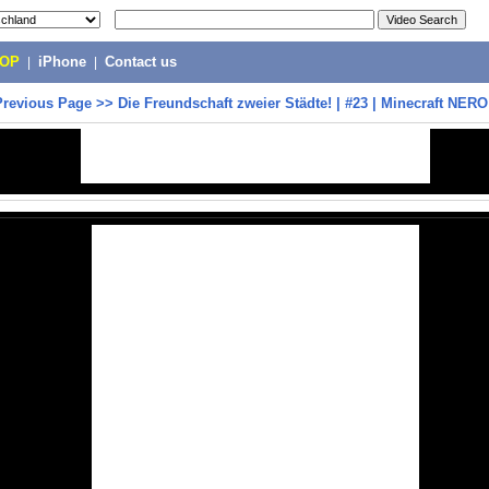
POP
|
iPhone
|
Contact us
Previous Page
>>
Die Freundschaft zweier Städte! | #23 | Minecraft NERO