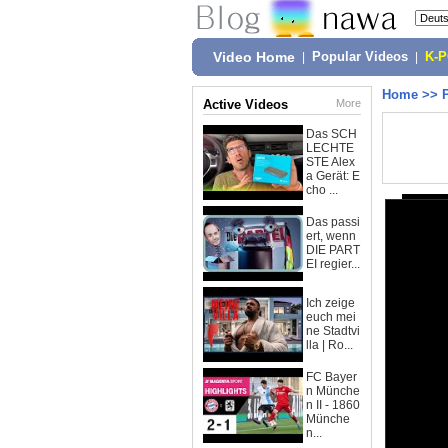
Video Home
|
Popular Videos
|
K-
Home
>>
Active Videos
More
Das SCH
LECHTE
STE Alex
a Gerät: E
cho ...
Das passi
ert, wenn
DIE PART
EI regier...
Ich zeige
euch mei
ne Stadtvi
lla | Ro...
FC Bayer
n Münche
n II - 1860
Münche
n...