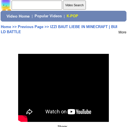
Video Home
|
Popular Videos
|
K-POP
Home
>>
Previous Page
>>
IZZI BAUT LIEBE IN MINECRAFT | BUI
LD BATTLE
More
Share: