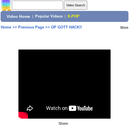
Video Home
|
Popular Videos
|
K-POP
Home
>>
Previous Page
>>
OP GOTT HACK!!
More
Share: