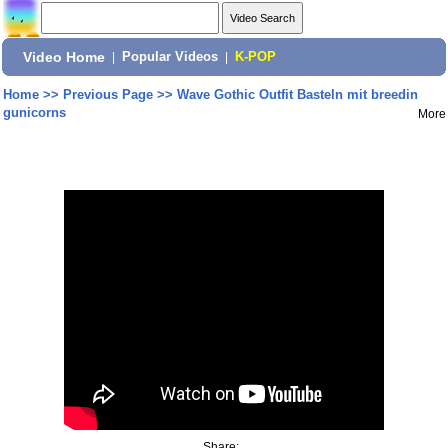
Video Home
|
Popular Videos
|
K-POP
Home
>>
Previous Page
>>
Wave Gothic Outfit Basteln mit breedin
gunicorns
More
Share: