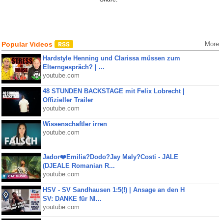
Popular Videos
More
Hardstyle Henning und Clarissa müssen zum
Elterngespräch? | ...
youtube.com
48 STUNDEN BACKSTAGE mit Felix Lobrecht |
Offizieller Trailer
youtube.com
Wissenschaftler irren
youtube.com
Jador❤️Emilia?Dodo?Jay Maly?Costi - JALE
(DJEALE Romanian R...
youtube.com
HSV - SV Sandhausen 1:5(!) | Ansage an den H
SV: DANKE für NI...
youtube.com