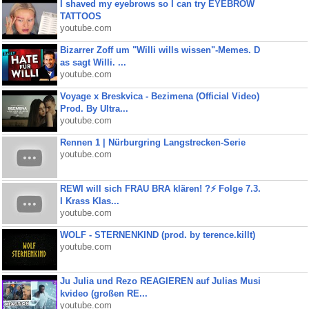
I shaved my eyebrows so I can try EYEBROW
TATTOOS
youtube.com
Bizarrer Zoff um "Willi wills wissen"-Memes. D
as sagt Willi. ...
youtube.com
Voyage x Breskvica - Bezimena (Official Video)
Prod. By Ultra...
youtube.com
Rennen 1 | Nürburgring Langstrecken-Serie
youtube.com
REWI will sich FRAU BRA klären! ?⚡️ Folge 7.3.
I Krass Klas...
youtube.com
WOLF - STERNENKIND (prod. by terence.killt)
youtube.com
Ju Julia und Rezo REAGIEREN auf Julias Musi
kvideo (großen RE...
youtube.com