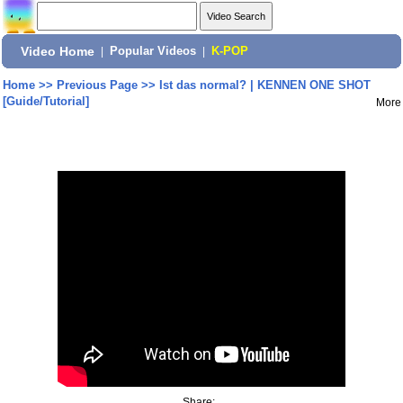
Video Home
|
Popular Videos
|
K-POP
Home
>>
Previous Page
>>
Ist das normal? | KENNEN ONE SHOT
[Guide/Tutorial]
More
Share: