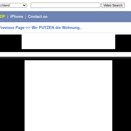
POP
|
iPhone
|
Contact us
Previous Page
>>
Wir PUTZEN die Wohnung..