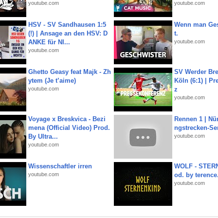
youtube.com
youtube.com
HSV - SV Sandhausen 1:5
Wenn man Ges
(!) | Ansage an den HSV: D
t.
ANKE für NI...
youtube.com
youtube.com
Ghetto Geasy feat Majk - Zh
SV Werder Bre
ytem (Je t’aime)
Köln (6:1) | P
youtube.com
z
youtube.com
Voyage x Breskvica - Bezi
Rennen 1 | Nü
mena (Official Video) Prod.
ngstrecken-Se
By Ultra...
youtube.com
youtube.com
Wissenschaftler irren
WOLF - STERN
youtube.com
od. by terence.
youtube.com