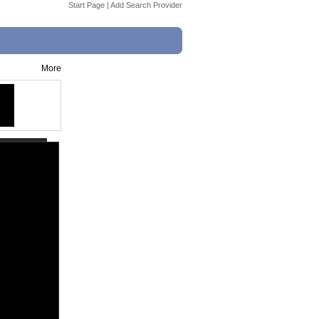
Start Page
|
Add Search Provider
More