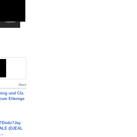
More
ning und Cla
zum Elternge
a?Dodo?Jay
JALE (DJEAL
..