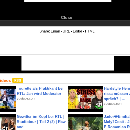
Close
6
Share:
Email
•
URL
•
Editor
•
HTML
Videos
Tourette als Praktikant bei
Hardstyle Hen
RTL: Jan wird Moderator
rissa müssen 
youtube.com
spräch? | ...
youtube.com
Gewitter im Kopf bei RTL |
Jador❤️Emili
Studiotour | Teil 2 (2) | Raw
Maly?Costi - 
and ...
E Romanian R.