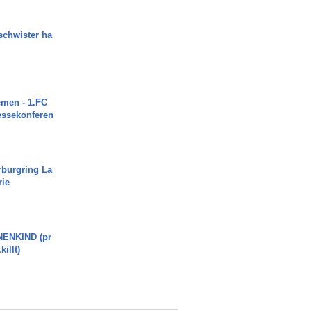
chwister ha
men - 1.FC
ressekonferen
rburgring La
rie
ENKIND (pr
killt)