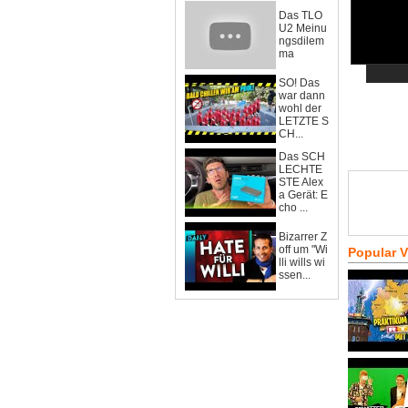
Das TLO
U2 Meinu
ngsdilem
ma
SO! Das
war dann
wohl der
LETZTE S
CH...
Das SCH
LECHTE
STE Alex
a Gerät: E
cho ...
Bizarrer Z
off um "Wi
Popular 
lli wills wi
ssen...