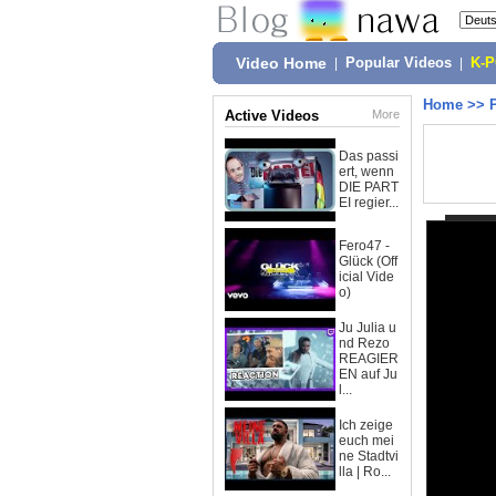
Video Home
|
Popular Videos
|
K-
Home
>>
Active Videos
More
Das passi
ert, wenn
DIE PART
EI regier...
Fero47 -
Glück (Off
icial Vide
o)
Ju Julia u
nd Rezo
REAGIER
EN auf Ju
l...
Ich zeige
euch mei
ne Stadtvi
lla | Ro...