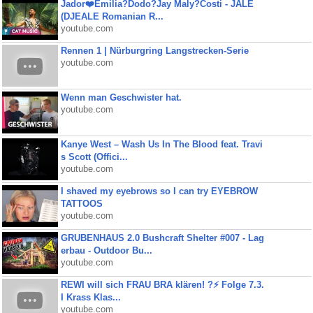
Jador❤️Emilia?Dodo?Jay Maly?Costi - JALE
(DJEALE Romanian R...
youtube.com
Rennen 1 | Nürburgring Langstrecken-Serie
youtube.com
Wenn man Geschwister hat.
youtube.com
Kanye West – Wash Us In The Blood feat. Travi
s Scott (Offici...
youtube.com
I shaved my eyebrows so I can try EYEBROW
TATTOOS
youtube.com
GRUBENHAUS 2.0 Bushcraft Shelter #007 - Lag
erbau - Outdoor Bu...
youtube.com
REWI will sich FRAU BRA klären! ?⚡️ Folge 7.3.
I Krass Klas...
youtube.com