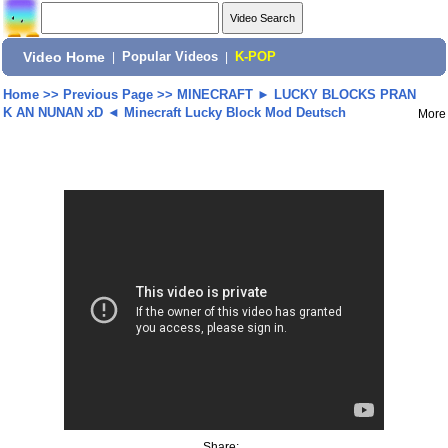
Video Home
|
Popular Videos
|
K-POP
Home
>>
Previous Page
>>
MINECRAFT ► LUCKY BLOCKS PRAN
K AN NUNAN xD ◄ Minecraft Lucky Block Mod Deutsch
More
Share: