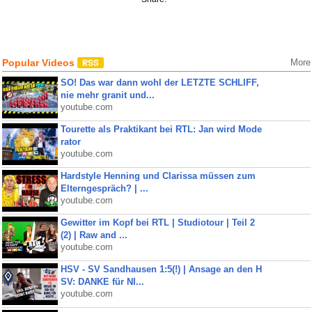
Popular Videos
More
SO! Das war dann wohl der LETZTE SCHLIFF,
nie mehr granit und...
youtube.com
Tourette als Praktikant bei RTL: Jan wird Mode
rator
youtube.com
Hardstyle Henning und Clarissa müssen zum
Elterngespräch? | ...
youtube.com
Gewitter im Kopf bei RTL | Studiotour | Teil 2
(2) | Raw and ...
youtube.com
HSV - SV Sandhausen 1:5(!) | Ansage an den H
SV: DANKE für NI...
youtube.com