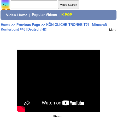
Video Home
|
Popular Videos
|
K-POP
Home
>>
Previous Page
>>
KÖNIGLICHE TRONHEIT?! - Minecraft
Kunterbunt #43 [Deutsch/HD]
More
Share: