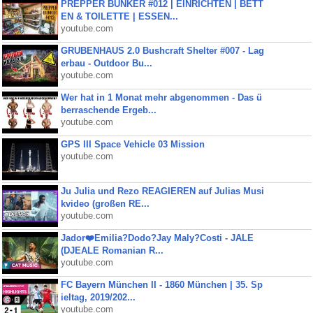
PREPPER BUNKER #012 | EINRICHTEN | BETT
EN & TOILETTE | ESSEN...
youtube.com
GRUBENHAUS 2.0 Bushcraft Shelter #007 - Lag
erbau - Outdoor Bu...
youtube.com
Wer hat in 1 Monat mehr abgenommen - Das ü
berraschende Ergeb...
youtube.com
GPS III Space Vehicle 03 Mission
youtube.com
Ju Julia und Rezo REAGIEREN auf Julias Musi
kvideo (großen RE...
youtube.com
Jador❤️Emilia?Dodo?Jay Maly?Costi - JALE
(DJEALE Romanian R...
youtube.com
FC Bayern München II - 1860 München | 35. Sp
ieltag, 2019/202...
youtube.com