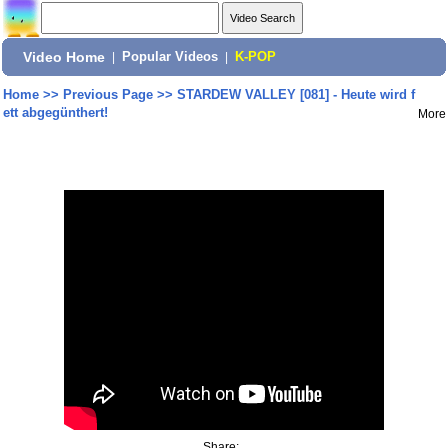
Video Home
|
Popular Videos
|
K-POP
Home
>>
Previous Page
>>
STARDEW VALLEY [081] - Heute wird f
ett abgegünthert!
More
Share: