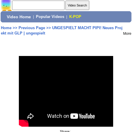
Video Home
|
Popular Videos
|
K-POP
Home
>>
Previous Page
>>
UNGESPIELT MACHT PIPI! Neues Proj
ekt mit GLP | ungespielt
More
Share: