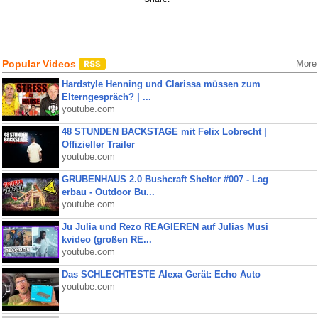
Popular Videos
More
Hardstyle Henning und Clarissa müssen zum
Elterngespräch? | ...
youtube.com
48 STUNDEN BACKSTAGE mit Felix Lobrecht |
Offizieller Trailer
youtube.com
GRUBENHAUS 2.0 Bushcraft Shelter #007 - Lag
erbau - Outdoor Bu...
youtube.com
Ju Julia und Rezo REAGIEREN auf Julias Musi
kvideo (großen RE...
youtube.com
Das SCHLECHTESTE Alexa Gerät: Echo Auto
youtube.com