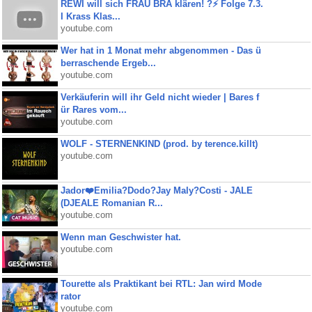
REWI will sich FRAU BRA klären! ?⚡️ Folge 7.3.
I Krass Klas...
youtube.com
Wer hat in 1 Monat mehr abgenommen - Das ü
berraschende Ergeb...
youtube.com
Verkäuferin will ihr Geld nicht wieder | Bares f
ür Rares vom...
youtube.com
WOLF - STERNENKIND (prod. by terence.killt)
youtube.com
Jador❤️Emilia?Dodo?Jay Maly?Costi - JALE
(DJEALE Romanian R...
youtube.com
Wenn man Geschwister hat.
youtube.com
Tourette als Praktikant bei RTL: Jan wird Mode
rator
youtube.com