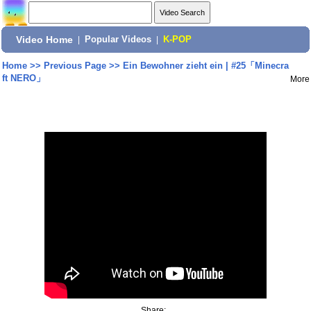
Video Home
|
Popular Videos
|
K-POP
Home
>>
Previous Page
>>
Ein Bewohner zieht ein | #25「Minecra
ft NERO」
More
Share: