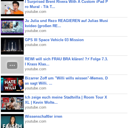
I Surprised Brent Rivera With A Custom iPad P
ro Mural - Tik T...
youtube.com
Ju Julia und Rezo REAGIEREN auf Julias Musi
kvideo (großen RE...
youtube.com
GPS III Space Vehicle 03 Mission
youtube.com
REWI will sich FRAU BRA klären! ?⚡️ Folge 7.3.
I Krass Klas...
youtube.com
Bizarrer Zoff um "Willi wills wissen"-Memes. D
as sagt Willi. ...
youtube.com
Ich zeige euch meine Stadtvilla | Room Tour X
XL | Kevin Wolte...
youtube.com
Wissenschaftler irren
youtube.com