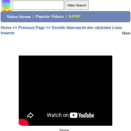
Video Home
|
Popular Videos
|
K-POP
Home
>>
Previous Page
>>
Gronkh überrascht den nächsten Lives
treamer
More
Share: