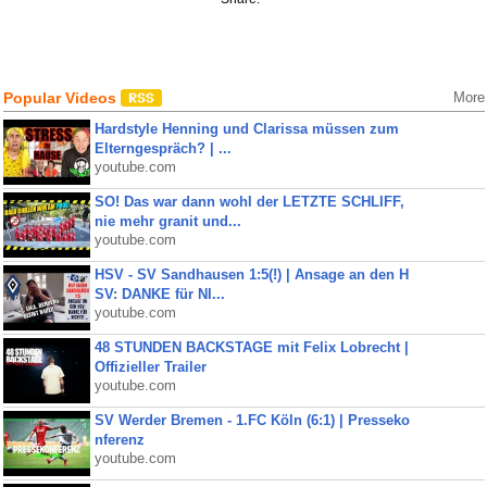
Popular Videos
More
Hardstyle Henning und Clarissa müssen zum
Elterngespräch? | ...
youtube.com
SO! Das war dann wohl der LETZTE SCHLIFF,
nie mehr granit und...
youtube.com
HSV - SV Sandhausen 1:5(!) | Ansage an den H
SV: DANKE für NI...
youtube.com
48 STUNDEN BACKSTAGE mit Felix Lobrecht |
Offizieller Trailer
youtube.com
SV Werder Bremen - 1.FC Köln (6:1) | Presseko
nferenz
youtube.com