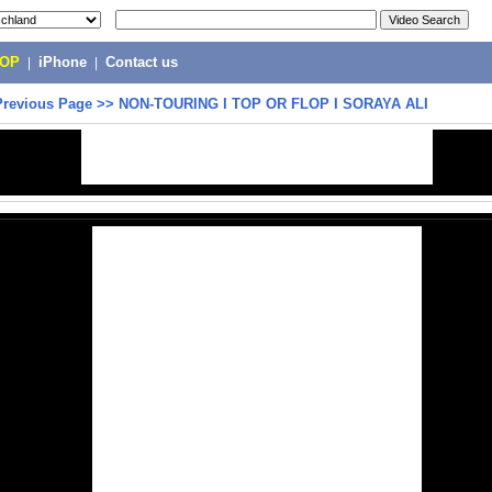
POP
|
iPhone
|
Contact us
Previous Page
>>
NON-TOURING I TOP OR FLOP I SORAYA ALI