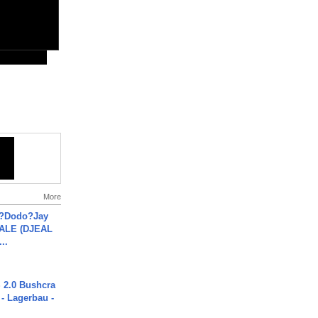
More
a?Dodo?Jay
JALE (DJEAL
..
2.0 Bushcra
 - Lagerbau -