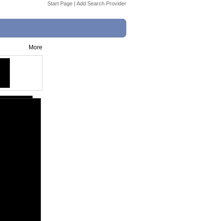
Start Page
|
Add Search Provider
More