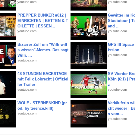
youtube.com
youtube.com
PREPPER BUNKER #012 |
Gewitter im Ko
EINRICHTEN | BETTEN & T
Studiotour | Te
OILETTE | ESSEN...
and ...
youtube.com
youtube.com
Bizarrer Zoff um "Willi will
GPS III Space
s wissen"-Memes. Das sagt
ission
Willi. ...
youtube.com
youtube.com
48 STUNDEN BACKSTAGE
SV Werder Bre
mit Felix Lobrecht | Offiziel
Köln (6:1) | P
ler Trailer
z
youtube.com
youtube.com
WOLF - STERNENKIND (pr
Verkäuferin wil
od. by terence.killt)
cht wieder | B
youtube.com
s vom...
youtube.com