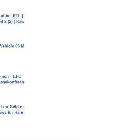
pf bei RTL |
il 2 (2) | Raw
 Vehicle 03 M
men - 1.FC
ressekonferen
l ihr Geld ni
ares für Rare