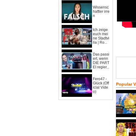
Wissensc
haftler irre
n
Ich zeige
euch mei
ne Stadtvi
lla | Ro...
Das passi
ert, wenn
DIE PART
EI regier...
Fero47 -
Glück (Off
Popular 
icial Vide
o)