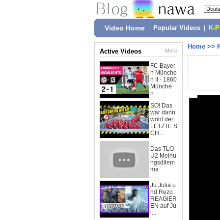
Video Home
|
Popular Videos
|
K-
Home
>>
Active Videos
More
FC Bayer
n Münche
n II - 1860
Münche
n...
SO! Das
war dann
wohl der
LETZTE S
CH...
Das TLO
U2 Meinu
ngsdilem
ma
Ju Julia u
nd Rezo
REAGIER
EN auf Ju
l...