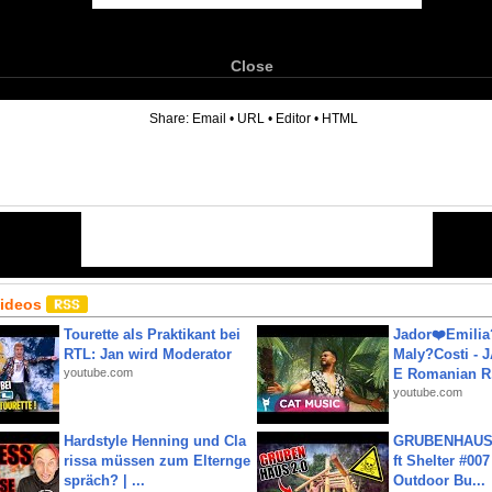
Close
6
Share:
Email
•
URL
•
Editor
•
HTML
Videos
Tourette als Praktikant bei
Jador❤️Emili
RTL: Jan wird Moderator
Maly?Costi - 
youtube.com
E Romanian R.
youtube.com
Hardstyle Henning und Cla
GRUBENHAUS 
rissa müssen zum Elternge
ft Shelter #007
spräch? | ...
Outdoor Bu...