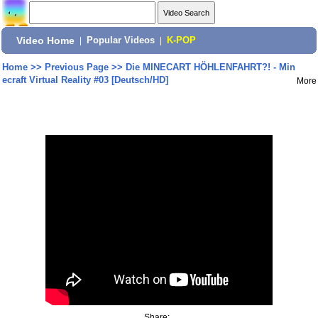
Video Home
|
Popular Videos
|
K-POP
Home
>>
Previous Page
>>
Die MINECART HÖHLENFAHRT?! - Min
ecraft Virtual Reality #03 [Deutsch/HD]
More
Share: