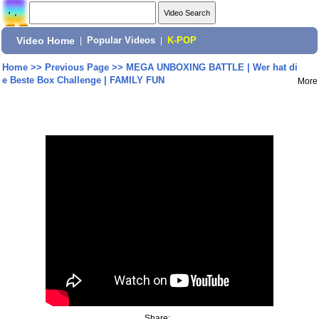
Video Home
|
Popular Videos
|
K-POP
Home
>>
Previous Page
>>
MEGA UNBOXING BATTLE | Wer hat di
e Beste Box Challenge | FAMILY FUN
More
Share: