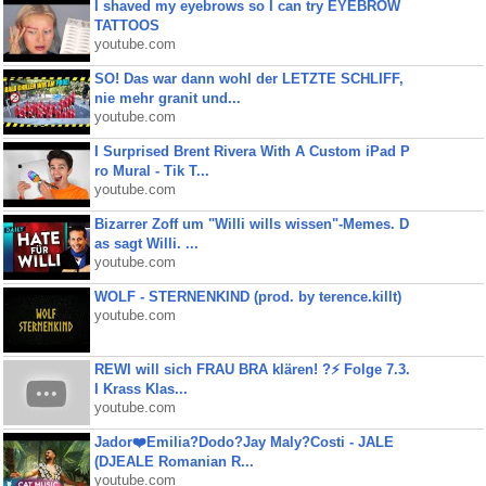
I shaved my eyebrows so I can try EYEBROW
TATTOOS
youtube.com
SO! Das war dann wohl der LETZTE SCHLIFF,
nie mehr granit und...
youtube.com
I Surprised Brent Rivera With A Custom iPad P
ro Mural - Tik T...
youtube.com
Bizarrer Zoff um "Willi wills wissen"-Memes. D
as sagt Willi. ...
youtube.com
WOLF - STERNENKIND (prod. by terence.killt)
youtube.com
REWI will sich FRAU BRA klären! ?⚡️ Folge 7.3.
I Krass Klas...
youtube.com
Jador❤️Emilia?Dodo?Jay Maly?Costi - JALE
(DJEALE Romanian R...
youtube.com