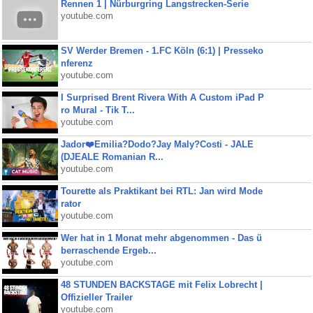
Rennen 1 | Nürburgring Langstrecken-Serie
youtube.com
SV Werder Bremen - 1.FC Köln (6:1) | Presseko
nferenz
youtube.com
I Surprised Brent Rivera With A Custom iPad P
ro Mural - Tik T...
youtube.com
Jador❤️Emilia?Dodo?Jay Maly?Costi - JALE
(DJEALE Romanian R...
youtube.com
Tourette als Praktikant bei RTL: Jan wird Mode
rator
youtube.com
Wer hat in 1 Monat mehr abgenommen - Das ü
berraschende Ergeb...
youtube.com
48 STUNDEN BACKSTAGE mit Felix Lobrecht |
Offizieller Trailer
youtube.com