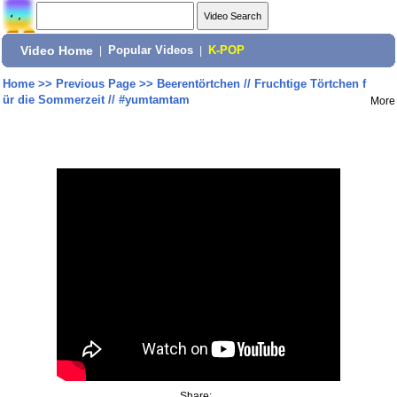
Video Home
|
Popular Videos
|
K-POP
Home
>>
Previous Page
>>
Beerentörtchen // Fruchtige Törtchen f
ür die Sommerzeit // #yumtamtam
More
Share: