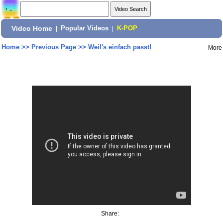
Video Home
|
Popular Videos
|
K-POP
Home
>>
Previous Page
>>
Weil's einfach passt!
More
Share: