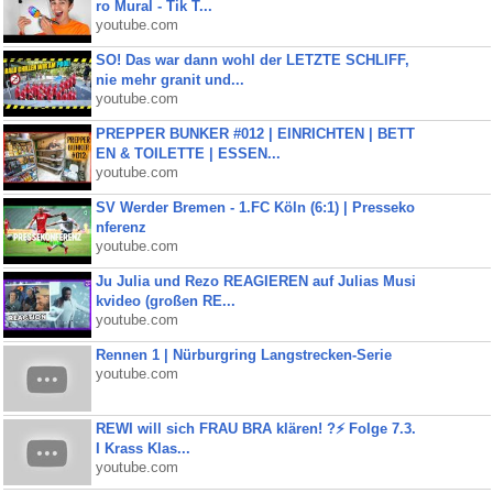
ro Mural - Tik T...
youtube.com
SO! Das war dann wohl der LETZTE SCHLIFF,
nie mehr granit und...
youtube.com
PREPPER BUNKER #012 | EINRICHTEN | BETT
EN & TOILETTE | ESSEN...
youtube.com
SV Werder Bremen - 1.FC Köln (6:1) | Presseko
nferenz
youtube.com
Ju Julia und Rezo REAGIEREN auf Julias Musi
kvideo (großen RE...
youtube.com
Rennen 1 | Nürburgring Langstrecken-Serie
youtube.com
REWI will sich FRAU BRA klären! ?⚡️ Folge 7.3.
I Krass Klas...
youtube.com