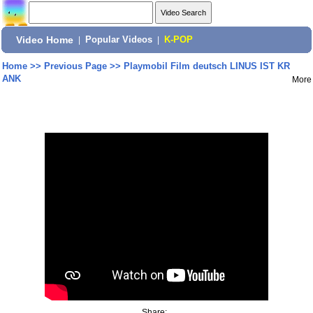
Video Home
|
Popular Videos
|
K-POP
Home
>>
Previous Page
>>
Playmobil Film deutsch LINUS IST KR
ANK
More
Share: