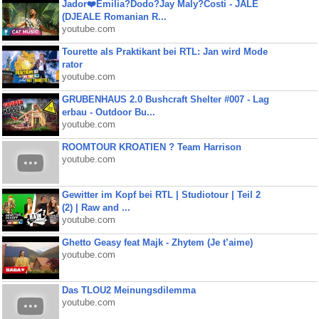
Jador❤️Emilia?Dodo?Jay Maly?Costi - JALE
(DJEALE Romanian R...
youtube.com
Tourette als Praktikant bei RTL: Jan wird Mode
rator
youtube.com
GRUBENHAUS 2.0 Bushcraft Shelter #007 - Lag
erbau - Outdoor Bu...
youtube.com
ROOMTOUR KROATIEN ? Team Harrison
youtube.com
Gewitter im Kopf bei RTL | Studiotour | Teil 2
(2) | Raw and ...
youtube.com
Ghetto Geasy feat Majk - Zhytem (Je t’aime)
youtube.com
Das TLOU2 Meinungsdilemma
youtube.com