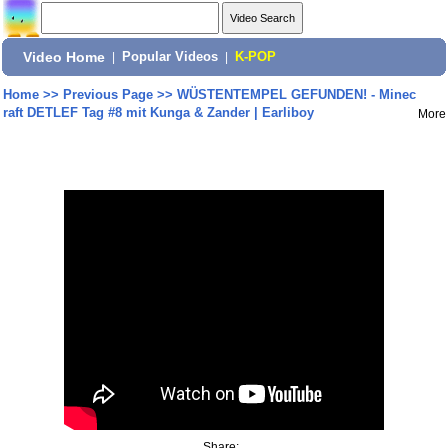
Video Home
|
Popular Videos
|
K-POP
Home
>>
Previous Page
>>
WÜSTENTEMPEL GEFUNDEN! - Minec
raft DETLEF Tag #8 mit Kunga & Zander | Earliboy
More
Share: