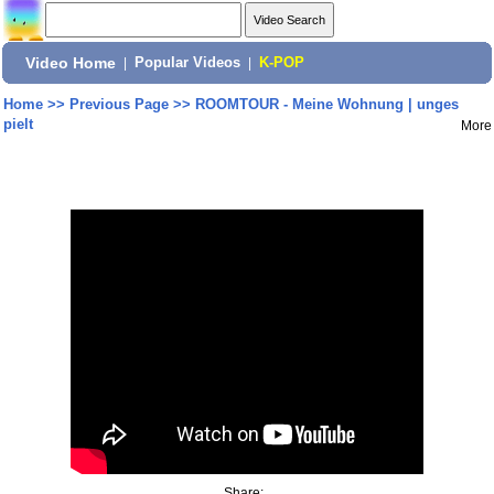
Video Home
|
Popular Videos
|
K-POP
Home
>>
Previous Page
>>
ROOMTOUR - Meine Wohnung | unges
pielt
More
Share: