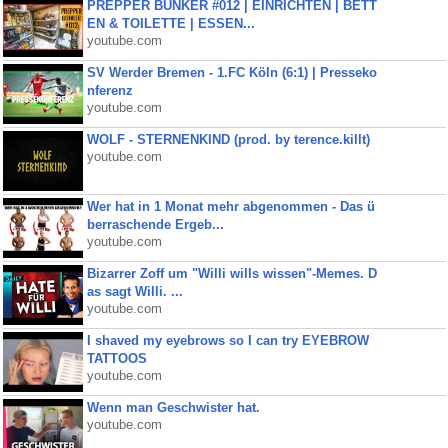
PREPPER BUNKER #012 | EINRICHTEN | BETT
EN & TOILETTE | ESSEN...
youtube.com
SV Werder Bremen - 1.FC Köln (6:1) | Presseko
nferenz
youtube.com
WOLF - STERNENKIND (prod. by terence.killt)
youtube.com
Wer hat in 1 Monat mehr abgenommen - Das ü
berraschende Ergeb...
youtube.com
Bizarrer Zoff um "Willi wills wissen"-Memes. D
as sagt Willi. ...
youtube.com
I shaved my eyebrows so I can try EYEBROW
TATTOOS
youtube.com
Wenn man Geschwister hat.
youtube.com