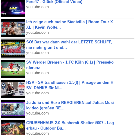
Fero47 - Glück (Official Video)
youtube.com
Ich zeige euch meine Stadtvilla | Room Tour X
XL | Kevin Wolte...
youtube.com
SO! Das war dann wohl der LETZTE SCHLIFF,
nie mehr granit und...
youtube.com
SV Werder Bremen - 1.FC Köln (6:1) | Presseko
nferenz
youtube.com
HSV - SV Sandhausen 1:5(!) | Ansage an den H
SV: DANKE für NI...
youtube.com
Ju Julia und Rezo REAGIEREN auf Julias Musi
kvideo (großen RE...
youtube.com
GRUBENHAUS 2.0 Bushcraft Shelter #007 - Lag
erbau - Outdoor Bu...
youtube.com