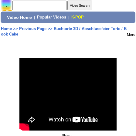
Video Home
|
Popular Videos
|
K-POP
Home
>>
Previous Page
>>
Buchtorte 3D / Abschlussfeier Torte / B
ook Cake
More
Share: