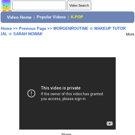
Video Home
|
Popular Videos
|
K-POP
Home
>>
Previous Page
>>
MORGENROUTINE ☆ MAKEUP TUTOR
IAL ☆ SARAH NOWAK
More
Share: