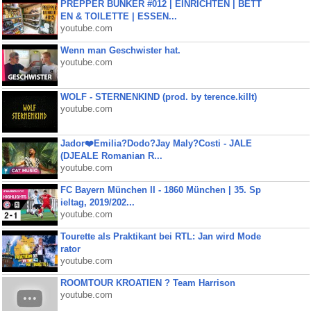
PREPPER BUNKER #012 | EINRICHTEN | BETT
EN & TOILETTE | ESSEN...
youtube.com
Wenn man Geschwister hat.
youtube.com
WOLF - STERNENKIND (prod. by terence.killt)
youtube.com
Jador❤️Emilia?Dodo?Jay Maly?Costi - JALE
(DJEALE Romanian R...
youtube.com
FC Bayern München II - 1860 München | 35. Sp
ieltag, 2019/202...
youtube.com
Tourette als Praktikant bei RTL: Jan wird Mode
rator
youtube.com
ROOMTOUR KROATIEN ? Team Harrison
youtube.com