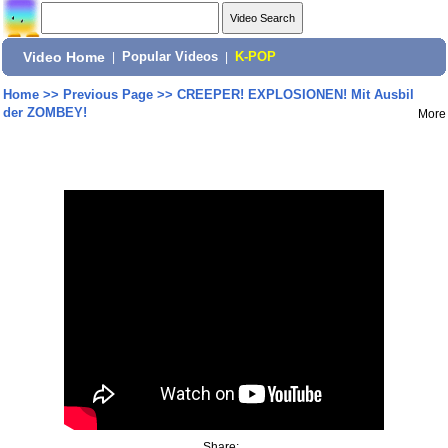
Video Home
|
Popular Videos
|
K-POP
Home
>>
Previous Page
>>
CREEPER! EXPLOSIONEN! Mit Ausbil
der ZOMBEY!
More
Share: