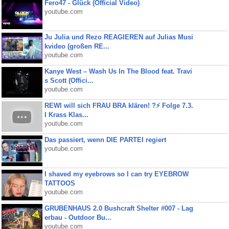
Fero47 - Glück (Official Video)
youtube.com
Ju Julia und Rezo REAGIEREN auf Julias Musi
kvideo (großen RE...
youtube.com
Kanye West – Wash Us In The Blood feat. Travi
s Scott (Offici...
youtube.com
REWI will sich FRAU BRA klären! ?⚡️ Folge 7.3.
I Krass Klas...
youtube.com
Das passiert, wenn DIE PARTEI regiert
youtube.com
I shaved my eyebrows so I can try EYEBROW
TATTOOS
youtube.com
GRUBENHAUS 2.0 Bushcraft Shelter #007 - Lag
erbau - Outdoor Bu...
youtube.com