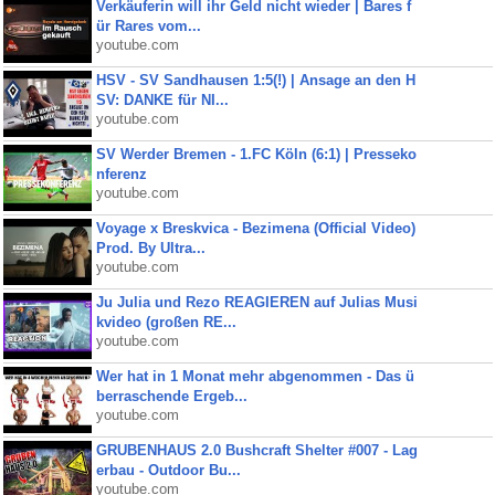
Verkäuferin will ihr Geld nicht wieder | Bares f
ür Rares vom...
youtube.com
HSV - SV Sandhausen 1:5(!) | Ansage an den H
SV: DANKE für NI...
youtube.com
SV Werder Bremen - 1.FC Köln (6:1) | Presseko
nferenz
youtube.com
Voyage x Breskvica - Bezimena (Official Video)
Prod. By Ultra...
youtube.com
Ju Julia und Rezo REAGIEREN auf Julias Musi
kvideo (großen RE...
youtube.com
Wer hat in 1 Monat mehr abgenommen - Das ü
berraschende Ergeb...
youtube.com
GRUBENHAUS 2.0 Bushcraft Shelter #007 - Lag
erbau - Outdoor Bu...
youtube.com