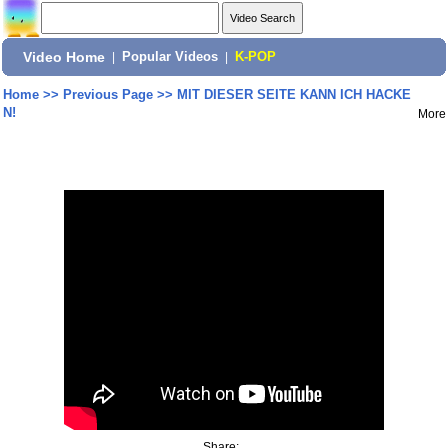
Video Home
|
Popular Videos
|
K-POP
Home
>>
Previous Page
>>
MIT DIESER SEITE KANN ICH HACKE
N!
More
Share: