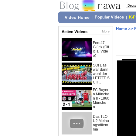
Video Home
|
Popular Videos
|
K-
Home
>>
Active Videos
More
Fero47 -
Glück (Off
icial Vide
o)
SO! Das
war dann
wohl der
LETZTE S
CH...
FC Bayer
n Münche
n II - 1860
Münche
n...
Das TLO
U2 Meinu
ngsdilem
ma