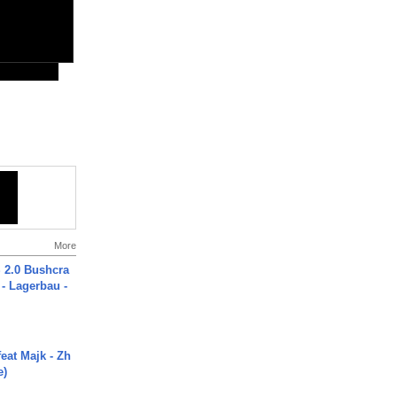
More
2.0 Bushcra
 - Lagerbau -
eat Majk - Zh
e)