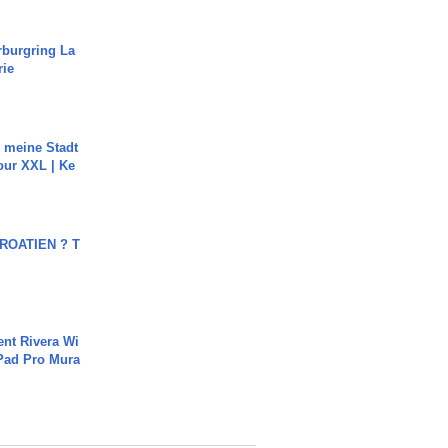
rburgring La
rie
h meine Stadt
our XXL | Ke
OATIEN ? T
ent Rivera Wi
Pad Pro Mura