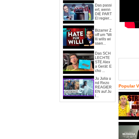
Das passi
ert, wenn
DIE PART
EI regier...
Bizarrer Z
off um "Wi
lli wills wi
ssen...
Das SCH
LECHTE
STE Alex
a Gerät: E
cho ...
Ju Julia u
nd Rezo
Popular 
REAGIER
EN auf Ju
l...