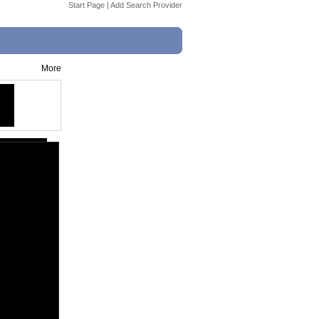
Start Page
|
Add Search Provider
More