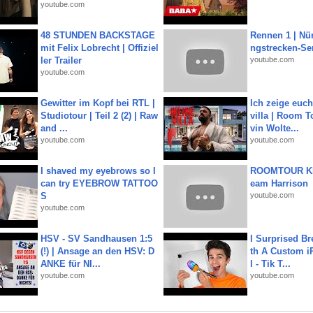
youtube.com
48 STUNDEN BACKSTAGE
Rennen 1 | Nü
mit Felix Lobrecht | Offiziel
ngstrecken-Se
ler Trailer
youtube.com
youtube.com
Gewitter im Kopf bei RTL |
Ich zeige euc
Studiotour | Teil 2 (2) | Raw
villa | Room T
and ...
vin Wolte...
youtube.com
youtube.com
I shaved my eyebrows so I
ROOMTOUR KR
can try EYEBROW TATTOO
eam Harrison
S
youtube.com
youtube.com
HSV - SV Sandhausen 1:5
I Surprised Br
(!) | Ansage an den HSV: D
th A Custom i
ANKE für NI...
l - Tik T...
youtube.com
youtube.com