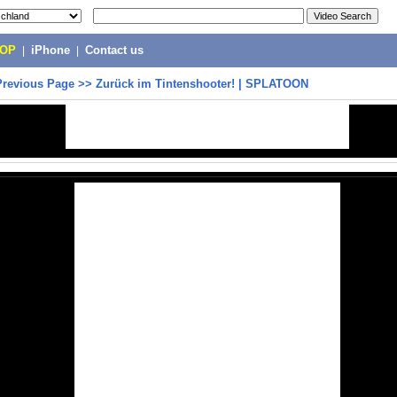
POP
|
iPhone
|
Contact us
Previous Page
>>
Zurück im Tintenshooter! | SPLATOON