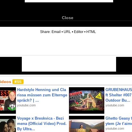
Close
6
Share:
Email
•
URL
•
Editor
•
HTML
Videos
Hardstyle Henning und Cla
GRUBENHAUS 
rissa müssen zum Elternge
ft Shelter #007
spräch? | ...
Outdoor Bu...
youtube.com
youtube.com
Voyage x Breskvica - Bezi
Ghetto Geasy f
mena (Official Video) Prod.
ytem (Je t’aim
By Ultra...
youtube.com