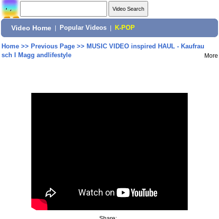
Video Home
|
Popular Videos
|
K-POP
Home
>>
Previous Page
>>
MUSIC VIDEO inspired HAUL - Kaufrau
sch I Magg andlifestyle
More
Share: