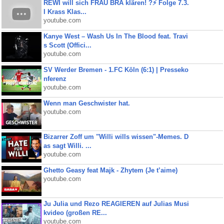
REWI will sich FRAU BRA klären! ?⚡️ Folge 7.3.
I Krass Klas...
youtube.com
Kanye West – Wash Us In The Blood feat. Travi
s Scott (Offici...
youtube.com
SV Werder Bremen - 1.FC Köln (6:1) | Presseko
nferenz
youtube.com
Wenn man Geschwister hat.
youtube.com
Bizarrer Zoff um "Willi wills wissen"-Memes. D
as sagt Willi. ...
youtube.com
Ghetto Geasy feat Majk - Zhytem (Je t’aime)
youtube.com
Ju Julia und Rezo REAGIEREN auf Julias Musi
kvideo (großen RE...
youtube.com