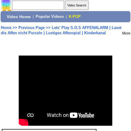
Video Home
|
Popular Videos
|
K-POP
Home
>>
Previous Page
>>
Lets' Play S.O.S AFFENALARM | Lasst
die Affen nicht Purzeln | Lustiges Affenspiel | Kinderkanal
More
Share: