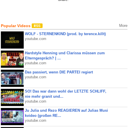
Popular Videos
More
WOLF - STERNENKIND (prod. by terence.killt)
youtube.com
Hardstyle Henning und Clarissa müssen zum
Elterngespräch? | ...
youtube.com
Das passiert, wenn DIE PARTEI regiert
youtube.com
SO! Das war dann wohl der LETZTE SCHLIFF,
nie mehr granit und...
youtube.com
Ju Julia und Rezo REAGIEREN auf Julias Musi
kvideo (großen RE...
youtube.com