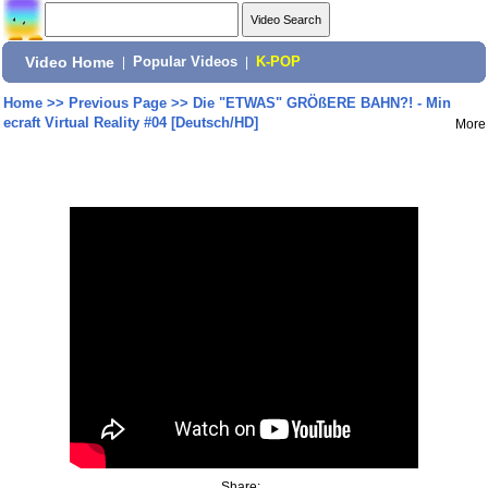
Video Home
|
Popular Videos
|
K-POP
Home
>>
Previous Page
>>
Die "ETWAS" GRÖßERE BAHN?! - Min
ecraft Virtual Reality #04 [Deutsch/HD]
More
Share: