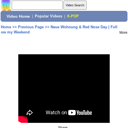
Video Home
|
Popular Videos
|
K-POP
Home
>>
Previous Page
>>
Neue Wohnung & Red Nose Day | Foll
ow my Weekend
More
Share: