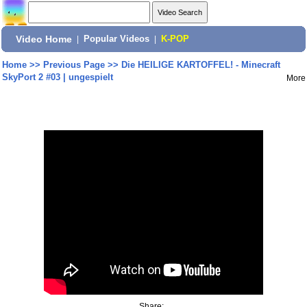
Video Home
|
Popular Videos
|
K-POP
Home
>>
Previous Page
>>
Die HEILIGE KARTOFFEL! - Minecraft
SkyPort 2 #03 | ungespielt
More
Share: