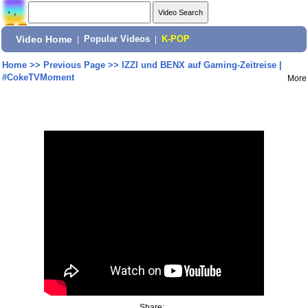
Video Home
|
Popular Videos
|
K-POP
Home
>>
Previous Page
>>
IZZI und BENX auf Gaming-Zeitreise |
#CokeTVMoment
More
Share: