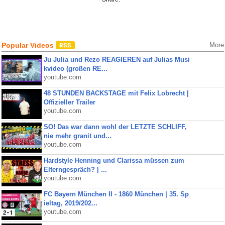
Popular Videos
More
Ju Julia und Rezo REAGIEREN auf Julias Musi
kvideo (großen RE...
youtube.com
48 STUNDEN BACKSTAGE mit Felix Lobrecht |
Offizieller Trailer
youtube.com
SO! Das war dann wohl der LETZTE SCHLIFF,
nie mehr granit und...
youtube.com
Hardstyle Henning und Clarissa müssen zum
Elterngespräch? | ...
youtube.com
FC Bayern München II - 1860 München | 35. Sp
ieltag, 2019/202...
youtube.com