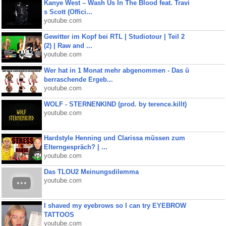
Kanye West – Wash Us In The Blood feat. Travi
s Scott (Offici...
youtube.com
Gewitter im Kopf bei RTL | Studiotour | Teil 2
(2) | Raw and ...
youtube.com
Wer hat in 1 Monat mehr abgenommen - Das ü
berraschende Ergeb...
youtube.com
WOLF - STERNENKIND (prod. by terence.killt)
youtube.com
Hardstyle Henning und Clarissa müssen zum
Elterngespräch? | ...
youtube.com
Das TLOU2 Meinungsdilemma
youtube.com
I shaved my eyebrows so I can try EYEBROW
TATTOOS
youtube.com