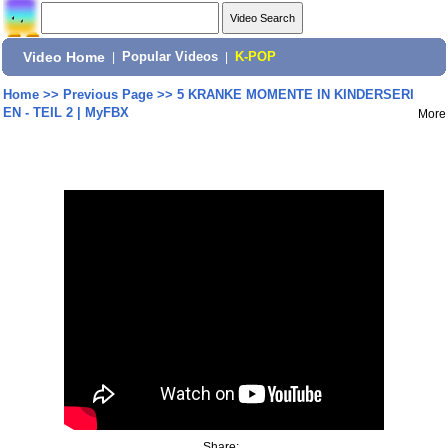
Video Home
|
Popular Videos
|
K-POP
Home
>>
Previous Page
>>
5 KRANKE MOMENTE IN KINDERSERI
EN - TEIL 2 | MyFBX
More
Share: