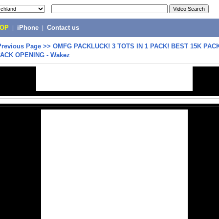
POP
|
iPhone
|
Contact us
Previous Page
>>
OMFG PACKLUCK! 3 TOTS IN 1 PACK! BEST 15K PACK
 PACK OPENING - Wakez