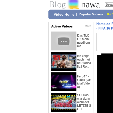
Video Home
|
Popular Videos
|
K-
Home
>>
Active Videos
More
- FIFA 16
Das TLO
U2 Meinu
ngsdilem
ma
Ich zeige
euch mei
ne Stadtvi
lla | Ro...
Fero47 -
Glück (Off
icial Vide
o)
SO! Das
war dann
wohl der
LETZTE S
CH...