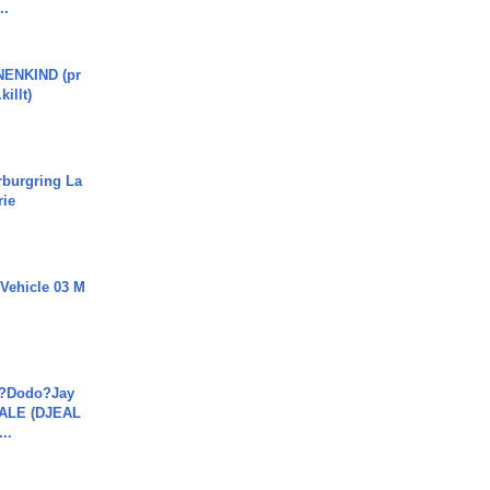
..
ENKIND (pr
killt)
rburgring La
rie
 Vehicle 03 M
a?Dodo?Jay
JALE (DJEAL
..