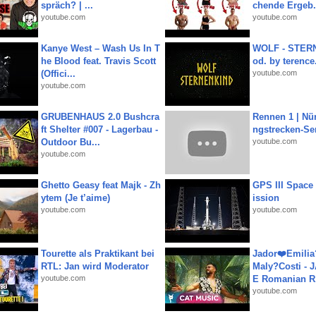
spräch? | ...
chende Ergeb.
youtube.com
youtube.com
Kanye West – Wash Us In T
WOLF - STERN
he Blood feat. Travis Scott
od. by terence.
(Offici...
youtube.com
youtube.com
GRUBENHAUS 2.0 Bushcra
Rennen 1 | Nü
ft Shelter #007 - Lagerbau -
ngstrecken-Se
Outdoor Bu...
youtube.com
youtube.com
Ghetto Geasy feat Majk - Zh
GPS III Space
ytem (Je t’aime)
ission
youtube.com
youtube.com
Tourette als Praktikant bei
Jador❤️Emili
RTL: Jan wird Moderator
Maly?Costi - 
youtube.com
E Romanian R.
youtube.com