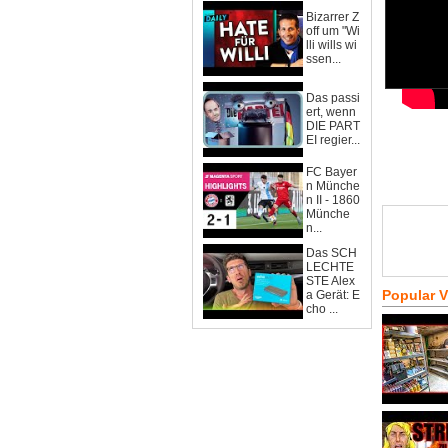
Bizarrer Z
off um "Wi
lli wills wi
ssen...
Das passi
ert, wenn
DIE PART
EI regier...
FC Bayer
n Münche
n II - 1860
Münche
n...
Das SCH
LECHTE
STE Alex
Popular 
a Gerät: E
cho ...