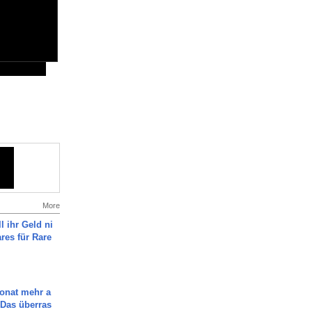
More
l ihr Geld ni
ares für Rare
Monat mehr a
Das überras