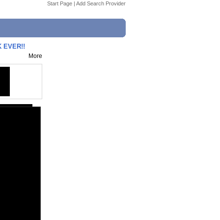
Start Page
|
Add Search Provider
 EVER!!
More