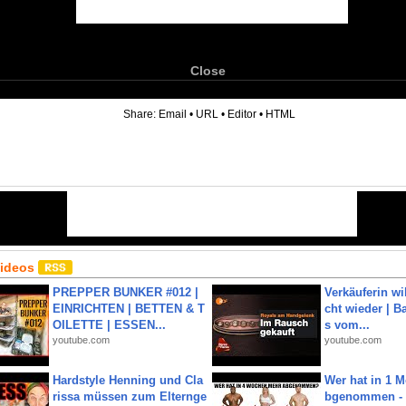
Close
6
Share:
Email
•
URL
•
Editor
•
HTML
Videos
PREPPER BUNKER #012 |
Verkäuferin wil
EINRICHTEN | BETTEN & T
cht wieder | B
OILETTE | ESSEN...
s vom...
youtube.com
youtube.com
Hardstyle Henning und Cla
Wer hat in 1 
rissa müssen zum Elternge
bgenommen - 