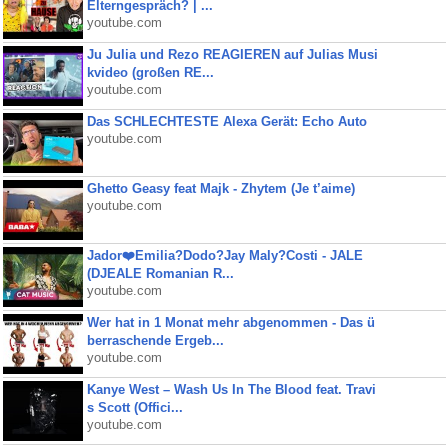
Elterngespräch? | ...
youtube.com
Ju Julia und Rezo REAGIEREN auf Julias Musi
kvideo (großen RE...
youtube.com
Das SCHLECHTESTE Alexa Gerät: Echo Auto
youtube.com
Ghetto Geasy feat Majk - Zhytem (Je t’aime)
youtube.com
Jador❤️Emilia?Dodo?Jay Maly?Costi - JALE
(DJEALE Romanian R...
youtube.com
Wer hat in 1 Monat mehr abgenommen - Das ü
berraschende Ergeb...
youtube.com
Kanye West – Wash Us In The Blood feat. Travi
s Scott (Offici...
youtube.com