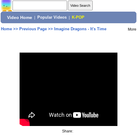
Video Home
|
Popular Videos
|
K-POP
Home
>>
Previous Page
>>
Imagine Dragons - It's Time
More
Share: