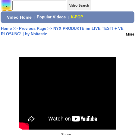
Video Home
|
Popular Videos
|
K-POP
Home
>>
Previous Page
>>
NYX PRODUKTE im LIVE TEST! + VE
RLOSUNG! | by Nhitastic
More
Share: