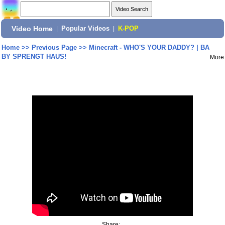
Video Home
|
Popular Videos
|
K-POP
Home
>>
Previous Page
>>
Minecraft - WHO'S YOUR DADDY? | BA
BY SPRENGT HAUS!
More
Share: