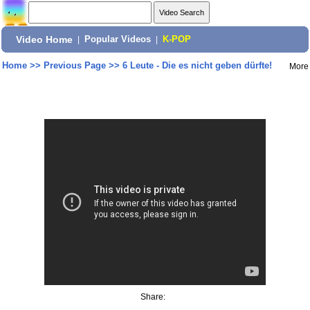
Video Home
|
Popular Videos
|
K-POP
Home
>>
Previous Page
>>
6 Leute - Die es nicht geben dürfte!
More
Share: