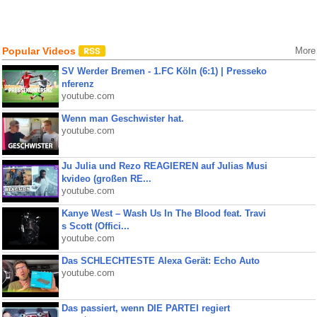
Popular Videos
More
SV Werder Bremen - 1.FC Köln (6:1) | Presseko
nferenz
youtube.com
Wenn man Geschwister hat.
youtube.com
Ju Julia und Rezo REAGIEREN auf Julias Musi
kvideo (großen RE...
youtube.com
Kanye West – Wash Us In The Blood feat. Travi
s Scott (Offici...
youtube.com
Das SCHLECHTESTE Alexa Gerät: Echo Auto
youtube.com
Das passiert, wenn DIE PARTEI regiert