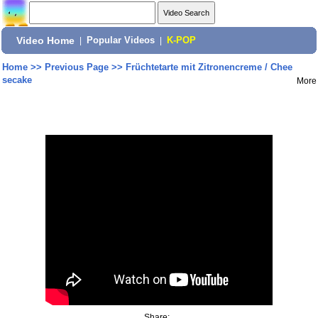
Video Home
|
Popular Videos
|
K-POP
Home
>>
Previous Page
>>
Früchtetarte mit Zitronencreme / Chee
secake
More
Share: