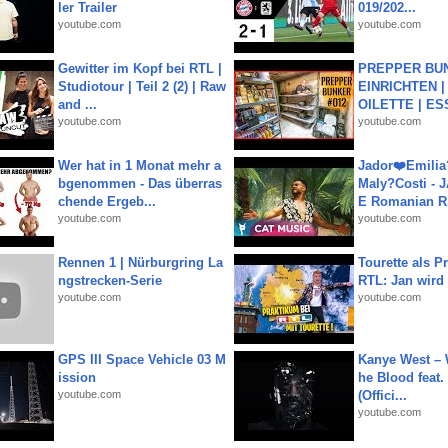
ler Trailer
019/202...
youtube.com
youtube.com
Gewitter im Kopf bei RTL |
PREPPER BUN
Studiotour | Teil 2 (2) | Raw
EINRICHTEN |
and ...
OILETTE | ES
youtube.com
youtube.com
Wer hat in 1 Monat mehr a
Jador❤️Emili
bgenommen - Das überras
Maly?Costi - 
chende Ergeb...
E Romanian R.
youtube.com
youtube.com
Rennen 1 | Nürburgring La
Tourette als Pr
ngstrecken-Serie
RTL: Jan wird
youtube.com
youtube.com
GPS III Space Vehicle 03 M
Kanye West – 
ission
he Blood feat.
youtube.com
(Offici...
youtube.com