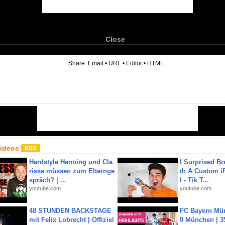
Close
6
Share:
Email
•
URL
•
Editor
•
HTML
Videos
Hardstyle Henning und Cla
I Surprised Br
rissa müssen zum Elternge
th A Custom i
spräch? | ...
l - Tik T...
youtube.com
youtube.com
48 STUNDEN BACKSTAGE
FC Bayern Mün
mit Felix Lobrecht | Offiziel
0 München | 35