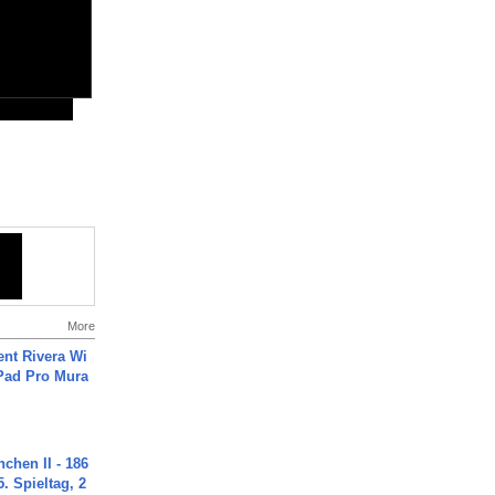
More
ent Rivera Wi
Pad Pro Mura
chen II - 186
. Spieltag, 2