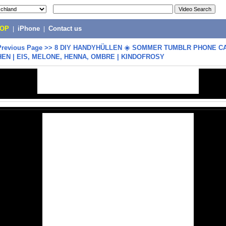
POP
|
iPhone
|
Contact us
Previous Page
>>
8 DIY HANDYHÜLLEN ☀️ SOMMER TUMBLR PHONE C
EN | EIS, MELONE, HENNA, OMBRE | KINDOFROSY