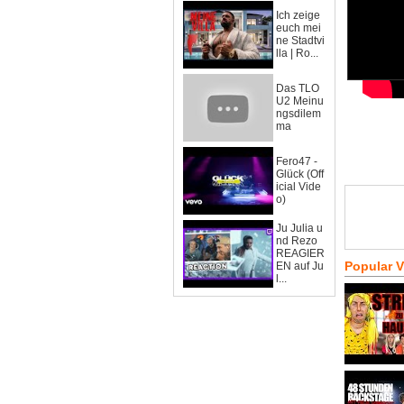
Ich zeige
euch mei
ne Stadtvi
lla | Ro...
Das TLO
U2 Meinu
ngsdilem
ma
Fero47 -
Glück (Off
icial Vide
o)
Ju Julia u
nd Rezo
REAGIER
Popular 
EN auf Ju
l...