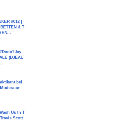
KER #012 |
 BETTEN & T
SEN...
a?Dodo?Jay
JALE (DJEAL
..
aktikant bei
 Moderator
Wash Us In T
 Travis Scott