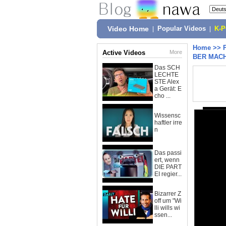
Video Home
|
Popular Videos
|
K-
Home
>>
Active Videos
More
BER MACH
Das SCH
LECHTE
STE Alex
a Gerät: E
cho ...
Wissensc
haftler irre
n
Das passi
ert, wenn
DIE PART
EI regier...
Bizarrer Z
off um "Wi
lli wills wi
ssen...