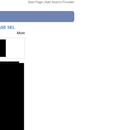
Start Page
|
Add Search Provider
ASE SEL
More