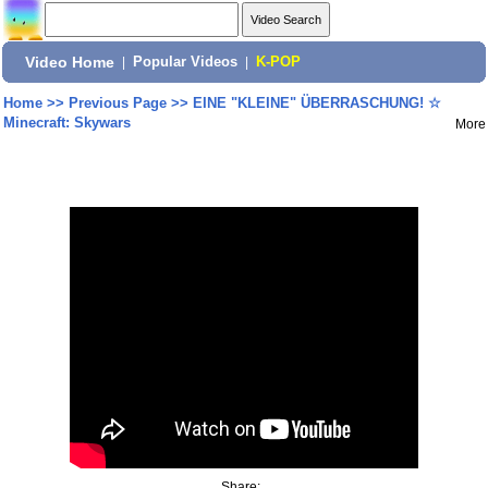
Video Home
|
Popular Videos
|
K-POP
Home
>>
Previous Page
>>
EINE "KLEINE" ÜBERRASCHUNG! ☆
Minecraft: Skywars
More
Share: