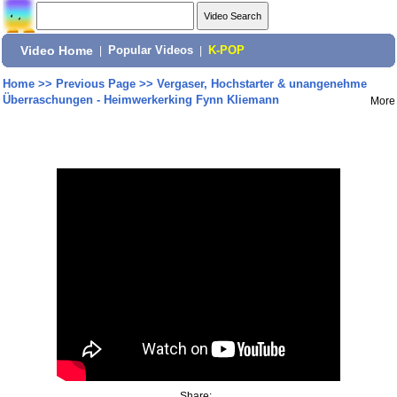
Video Home
|
Popular Videos
|
K-POP
Home
>>
Previous Page
>>
Vergaser, Hochstarter & unangenehme
Überraschungen - Heimwerkerking Fynn Kliemann
More
Share: