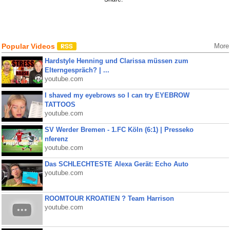
Popular Videos
More
Hardstyle Henning und Clarissa müssen zum
Elterngespräch? | ...
youtube.com
I shaved my eyebrows so I can try EYEBROW
TATTOOS
youtube.com
SV Werder Bremen - 1.FC Köln (6:1) | Presseko
nferenz
youtube.com
Das SCHLECHTESTE Alexa Gerät: Echo Auto
youtube.com
ROOMTOUR KROATIEN ? Team Harrison
youtube.com