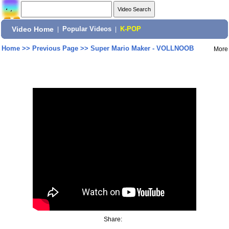
Video Home
|
Popular Videos
|
K-POP
Home
>>
Previous Page
>>
Super Mario Maker - VOLLNOOB
More
Share: