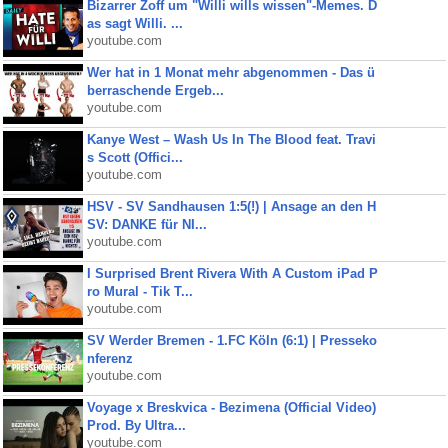
Bizarrer Zoff um "Willi wills wissen"-Memes. D
as sagt Willi. ...
youtube.com
Wer hat in 1 Monat mehr abgenommen - Das ü
berraschende Ergeb...
youtube.com
Kanye West – Wash Us In The Blood feat. Travi
s Scott (Offici...
youtube.com
HSV - SV Sandhausen 1:5(!) | Ansage an den H
SV: DANKE für NI...
youtube.com
I Surprised Brent Rivera With A Custom iPad P
ro Mural - Tik T...
youtube.com
SV Werder Bremen - 1.FC Köln (6:1) | Presseko
nferenz
youtube.com
Voyage x Breskvica - Bezimena (Official Video)
Prod. By Ultra...
youtube.com