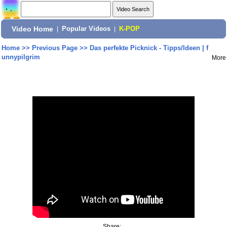
Video Home
|
Popular Videos
|
K-POP
Home
>>
Previous Page
>>
Das perfekte Picknick - Tipps/Ideen | f
unnypilgrim
More
Share: